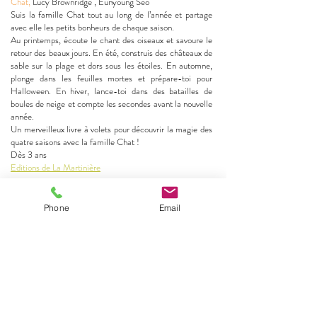
Chat,
Lucy Brownridge , Eunyoung Seo
Suis la famille Chat tout au long de l’année et partage
avec elle les petits bonheurs de chaque saison.
Au printemps, écoute le chant des oiseaux et savoure le
retour des beaux jours. En été, construis des châteaux de
sable sur la plage et dors sous les étoiles. En automne,
plonge dans les feuilles mortes et prépare-toi pour
Halloween. En hiver, lance-toi dans des batailles de
boules de neige et compte les secondes avant la nouvelle
année.
Un merveilleux livre à volets pour découvrir la magie des
quatre saisons avec la famille Chat !
Dès 3 ans
Editions de La Martinière
Phone
Email