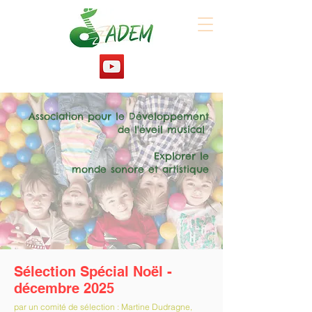
Association pour le Développement
de l'éveil musical
Explorer le
monde sonore et artistique
Sélection Spécial Noël
-
décembre 2025
par un comité de sélection : Martine Dudragne,