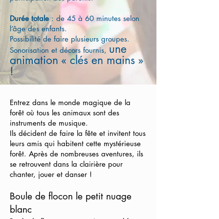
Durée totale
: de 45 à 60 minutes selon
l’âge des enfants.
Possibilité de faire plusieurs groupes.
une
Sonorisation et décors fournis,
animation « clés en mains »
!
Entrez dans le monde magique de la
forêt où tous les animaux sont des
instruments de musique.
Ils décident de faire la fête et invitent tous
leurs amis qui habitent cette mystérieuse
forêt. Après de nombreuses aventures, ils
se retrouvent dans la clairière pour
chanter, jouer et danser !
Boule de flocon le petit nuage
blanc