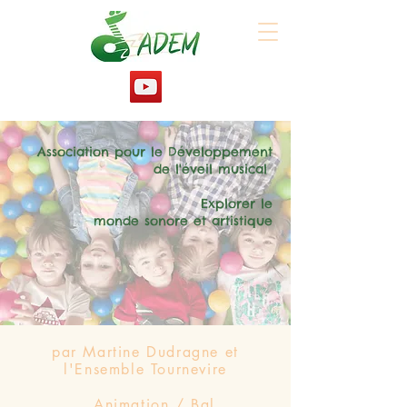
Association pour le Développement
de l'éveil musical
Explorer le
monde sonore et artistique
par Martine Dudragne et
l'Ensemble Tournevire
Animation / Bal