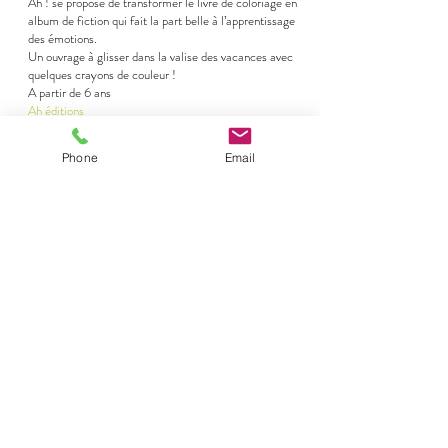
Ah ! se propose de transformer le livre de coloriage en
album de fiction qui fait la part belle à l’apprentissage
des émotions.
Un ouvrage à glisser dans la valise des vacances avec
quelques crayons de couleur !
A partir de 6 ans
Ah éditions
Phone
Email
Magie sous haute tension,
Antonin Boccara -Julie
Bringer -Kristelle Rodeia
De ville en ville, Léonie, acrobate talentueuse, épate
les spectateurs. Jusqu’au jour où son ami Siméon le
magicien disparaît mystérieusement. En retrouvant la
pièce avec laquelle il accomplit ses tours, Léonie