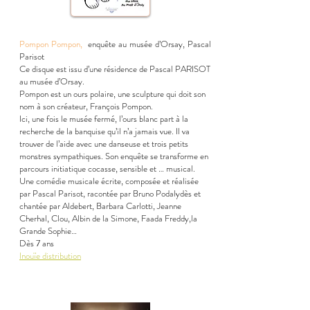
Pompon Pompon,
enquête au musée d’Orsay, Pascal
Parisot
Ce disque est issu d’une résidence de Pascal PARISOT
au musée d’Orsay.
Pompon est un ours polaire, une sculpture qui doit son
nom à son créateur, François Pompon.
Ici, une fois le musée fermé, l’ours blanc part à la
recherche de la banquise qu’il n’a jamais vue. Il va
trouver de l’aide avec une danseuse et trois petits
monstres sympathiques. Son enquête se transforme en
parcours initiatique cocasse, sensible et … musical.
Une comédie musicale écrite, composée et réalisée
par Pascal Parisot, racontée par Bruno Podalydès et
chantée par Aldebert, Barbara Carlotti, Jeanne
Cherhal, Clou, Albin de la Simone, Faada Freddy,la
Grande Sophie…
Dès 7 ans
Inouïe distribution