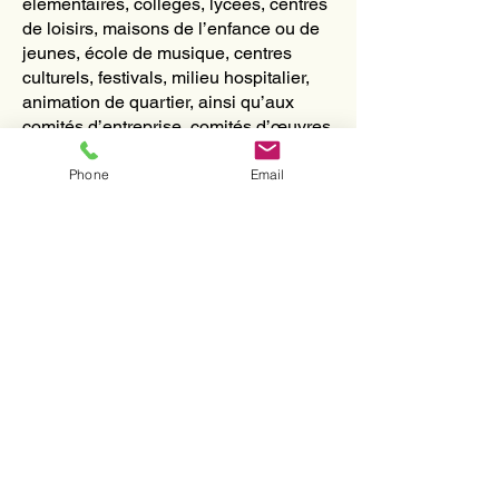
élémentaires, collèges, lycées, centres
de loisirs, maisons de l’enfance ou de
jeunes, école de musique, centres
culturels, festivals, milieu hospitalier,
animation de quartier, ainsi qu’aux
comités d’entreprise, comités d’œuvres
sociales, etc...
Phone
Email
Durée totale : de 45 à 60 minutes selon
l’âge des enfants.
Possibilité de faire plusieurs groupes.