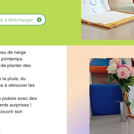
os à télécharger
teau de neige
u printemps.
 de planter des
 la pluie, du
ie à retrouver les
en poésie avec des
ents surprises !
couvrir son