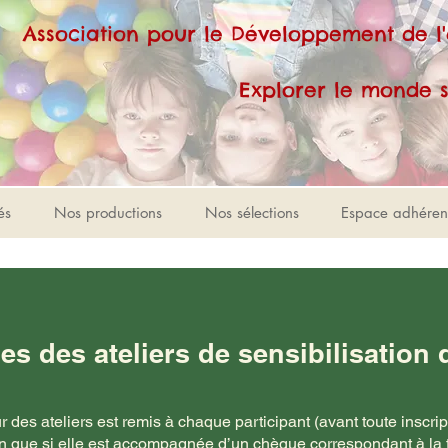
Association pour le Développement de l
Explorer le monde sonore e
és
Nos productions
Nos sélections
Espace adhéren
es des ateliers de sensibilisation
des ateliers est remis à chaque participant (avant toute inscript
ion que si elle est accompagnée d’un chèque correspondant à la to