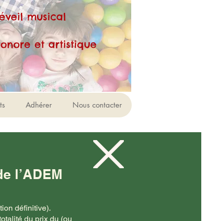
'éveil musical
t artistique
ts
Adhérer
Nous contacter
 de l’ADEM
ion définitive).
talité du prix du (ou