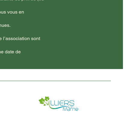
nous vous en
enues.
e l’association sont
ne date de