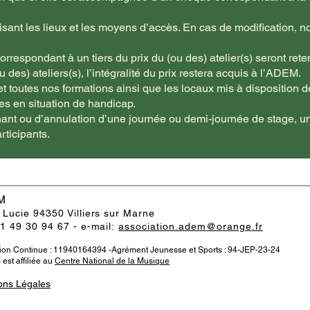
ant les lieux et les moyens d’accès. En cas de modification, 
rrespondant à un tiers du prix du (ou des) atelier(s) seront ret
es) ateliers(s), l’intégralité du prix restera acquis à l’ADEM.
et toutes nos formations ainsi que les locaux mis à disposition d
s en situation de handicap.
ant ou d’annulation d’une journée ou demi-journée de stage, u
ticipants.
M
 Lucie 94350 Villiers sur Marne
01 49 30 94 67 - e-mail:
association.adem@orange.fr
ion Continue : 11940164394 -Agrément Jeunesse et Sports : 94-JEP-23-24
est affiliée au
Centre National de la Musique
ons Légales