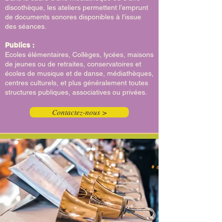
discothèque, les ateliers permettent l’emprunt
de documents sonores disponibles à l’issue
des séances.
Publics :
Ecoles élémentaires, Collèges, lycées, maisons
de jeunes ou de retraites, conservatoires et
écoles de musique et de danse, médiathèques,
centres culturels, et plus généralement toutes
structures publiques, associatives ou privées.
Contactez-nous >