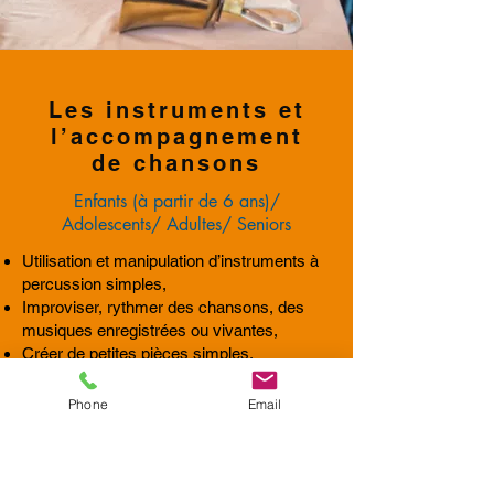
Les instruments et
l’accompagnement
de chansons
Enfants (à partir de 6 ans)/
Adolescents/ Adultes/ Seniors
Utilisation et manipulation d’instruments à
percussion simples,
Improviser, rythmer des chansons, des
musiques enregistrées ou vivantes,
Créer de petites pièces simples,
accompagner des musiques,
traditionnelles ou musiques connues des
Phone
Email
participants et les enregistrer,
Accompagnement de chansons écrites
par les participants,
Toute forme d’accompagnement proposée